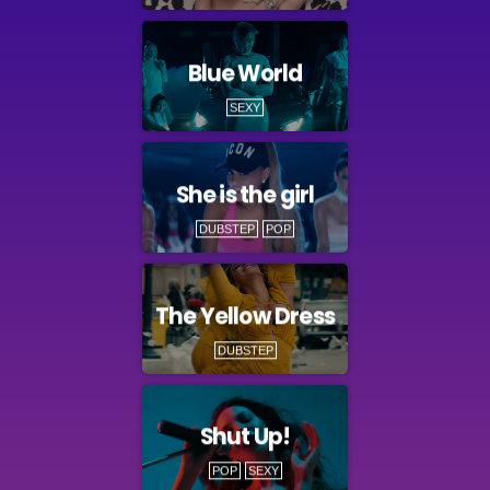
Blue World
SEXY
She is the girl
DUBSTEP
POP
The Yellow Dress
DUBSTEP
Shut Up!
POP
SEXY