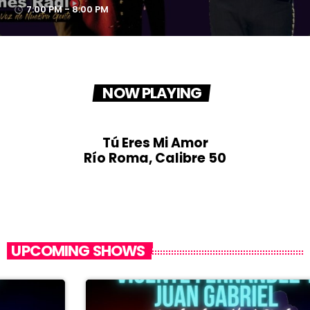
7:00 PM - 8:00 PM
access_time
NOW PLAYING
Tú Eres Mi Amor
Río Roma, Calibre 50
UPCOMING SHOWS