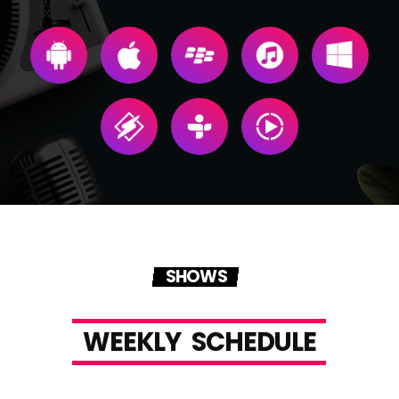
SHOWS
W
E
E
K
L
Y
S
C
H
E
D
U
L
E