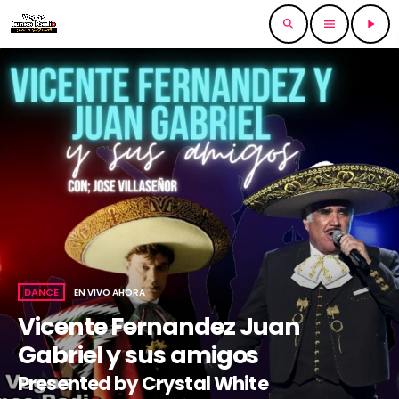
search
menu
play_arrow
DANCE
EN VIVO AHORA
Vicente Fernandez Juan
Gabriel y sus amigos
Presented by Crystal White