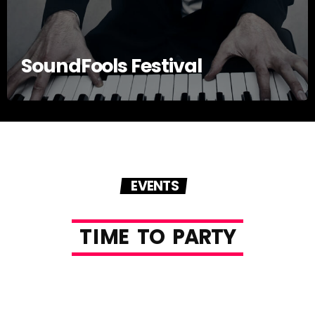
SoundFools Festival
EVENTS
T
I
M
E
T
O
P
A
R
T
Y