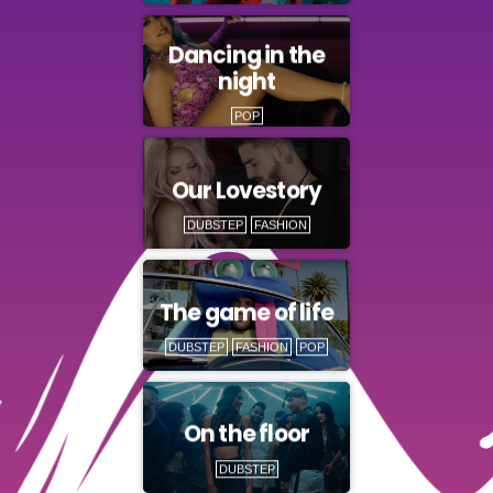
Dancing in the
night
POP
Our Lovestory
DUBSTEP
FASHION
The game of life
DUBSTEP
FASHION
POP
On the floor
DUBSTEP