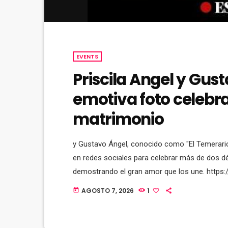
EVENTS
Priscila Angel y Gu
emotiva foto celebr
matrimonio
y Gustavo Ángel, conocido como "El Temerario
en redes sociales para celebrar más de dos d
demostrando el gran amor que los une. https
AGOSTO 7, 2026
1
today