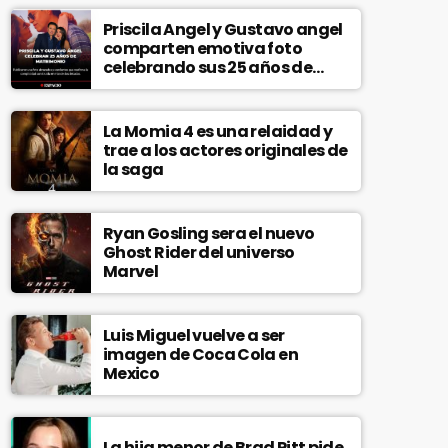
Priscila Angel y Gustavo angel
comparten emotiva foto
celebrando sus 25 años de
matrimonio
La Momia 4 es una relaidad y
trae a los actores originales de
la saga
Ryan Gosling sera el nuevo
Ghost Rider del universo
Marvel
Luis Miguel vuelve a ser
imagen de Coca Cola en
Mexico
La hija menor de Brad Pitt pide