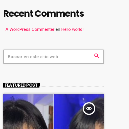
Recent Comments
A WordPress Commenter
en
Hello world!
search
FEATURED POST
insert_link