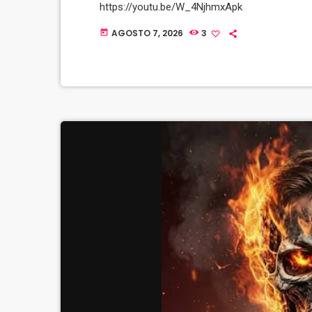
https://youtu.be/W_4NjhmxApk
AGOSTO 7, 2026
3
today