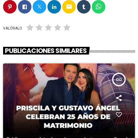
email
VALÓRALO
PUBLICACIONES SIMILARES
insert_link