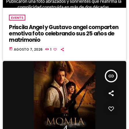
EVENTS
Priscila Angel y Gustavo angel comparten
emotiva foto celebrando sus 25 años de
matrimonio
today
AGOSTO 7, 2026
1
insert_link