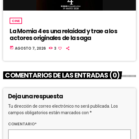
CINE
La Momia 4 es una relaidad y trae a los
actores originales de la saga
today
AGOSTO 7, 2026
3
COMENTARIOS DE LAS ENTRADAS (0)
Deja una respuesta
Tu dirección de correo electrónico no será publicada. Los
campos obligatorios están marcados con *
COMENTARIO*