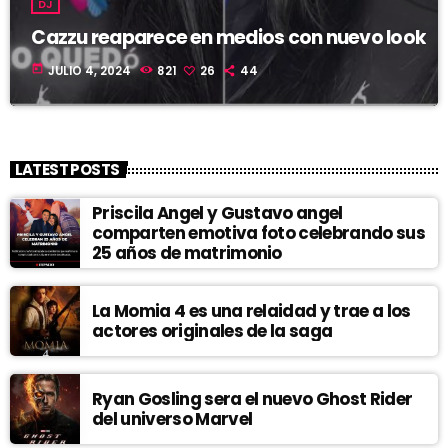
DJ
Cazzu reaparece en medios con nuevo look
today
JULIO 4, 2024
821
26
44
LATEST POSTS
Priscila Angel y Gustavo angel
comparten emotiva foto celebrando sus
25 años de matrimonio
La Momia 4 es una relaidad y trae a los
actores originales de la saga
Ryan Gosling sera el nuevo Ghost Rider
del universo Marvel