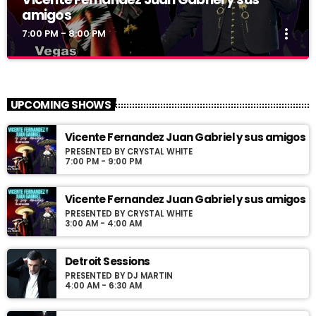
amigos
more_vert
7:00 PM - 8:00 PM
Vicente Fernandez Juan Gabriel y sus
close
amigos
UPCOMING SHOWS
Presented by Crystal White
Vicente Fernandez Juan Gabriel y sus amigos
Programa con los exitos de Vicente Fernandez y Juan Gabriel
PRESENTED BY CRYSTAL WHITE
conducido por Jose Villaseñor desde Las Vegas Nevada
7:00 PM - 9:00 PM
Vicente Fernandez Juan Gabriel y sus amigos
PRESENTED BY CRYSTAL WHITE
3:00 AM - 4:00 AM
Detroit Sessions
PRESENTED BY DJ MARTIN
4:00 AM - 6:30 AM