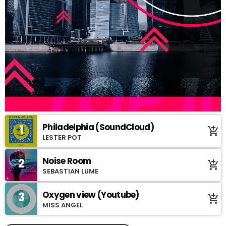
Philadelphia (SoundCloud)
1
add_shopping_cart
LESTER POT
Noise Room
2
add_shopping_cart
SEBASTIAN LUME
Oxygen view (Youtube)
3
add_shopping_cart
MISS ANGEL