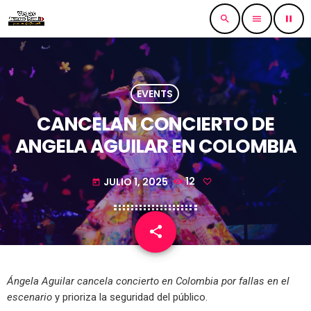
search
menu
pause
EVENTS
CANCELAN CONCIERTO DE
ANGELA AGUILAR EN COLOMBIA
JULIO 1, 2025
12
today
share
email
Ángela Aguilar cancela concierto en Colombia por fallas en el
escenario
y prioriza la seguridad del público.