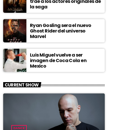
trae a los actores originales de
la saga
Ryan Gosling sera el nuevo
Ghost Rider del universo
Marvel
Luis Miguel vuelve a ser
imagen de Coca Cola en
Mexico
CURRENT SHOW
DANCE