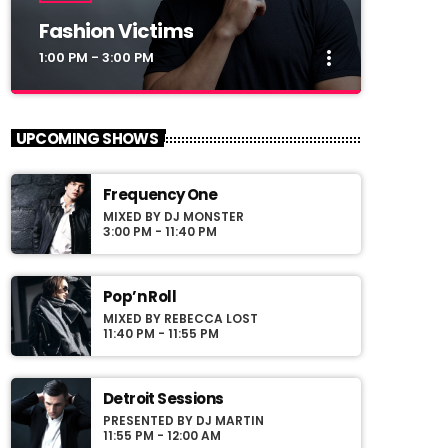
Fashion Victims
more_vert
1:00 PM - 3:00 PM
close
Fashion Victims
UPCOMING SHOWS
Every Afternoon With You!
Frequency One
For every Show page the timetable is
MIXED BY DJ MONSTER
auomatically generated from the schedule,
3:00 PM - 11:40 PM
and you can set automatic carousels of
Podcasts, Articles and Charts by simply
choosing a category. Curabitur id lacus felis.
Pop’n Roll
Sed justo mauris, auctor eget tellus nec,
MIXED BY REBECCA LOST
pellentesque varius mauris. Sed eu congue
11:40 PM - 11:55 PM
nulla, et tincidunt justo. Aliquam semper
faucibus odio id varius. Suspendisse varius
laoreet sodales.
Detroit Sessions
PRESENTED BY DJ MARTIN
11:55 PM - 12:00 AM