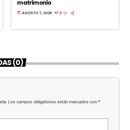
matrimonio
AGOSTO 7, 2026
2
today
AS (0)
icada. Los campos obligatorios están marcados con *