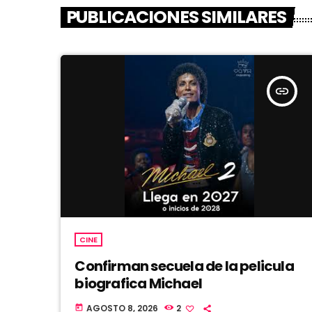
PUBLICACIONES SIMILARES
insert_link
CINE
Confirman secuela de la pelicula
biografica Michael
AGOSTO 8, 2026
2
today