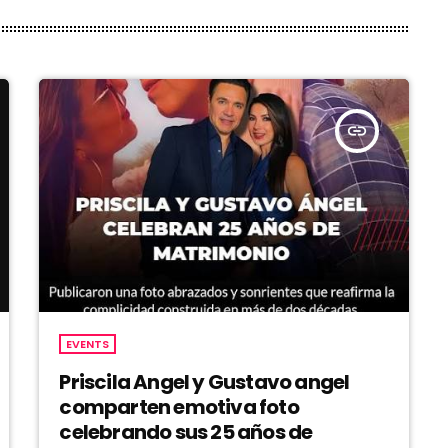
insert_link
EVENTS
Priscila Angel y Gustavo angel
comparten emotiva foto
celebrando sus 25 años de