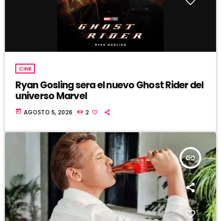
CINE
Ryan Gosling sera el nuevo Ghost Rider del
universo Marvel
today
AGOSTO 5, 2026
2
insert_link