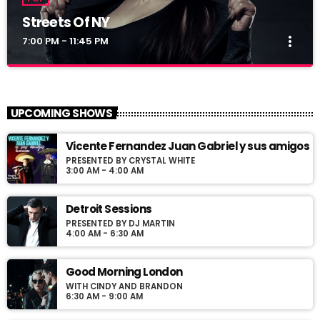
Streets Of NY
more_vert
7:00 PM - 11:45 PM
Streets Of NY
close
Presented by Jerome Blues
UPCOMING SHOWS
For every Show page the timetable is auomatically generated
Vicente Fernandez Juan Gabriel y sus amigos
from the schedule, and you can set automatic carousels of
PRESENTED BY CRYSTAL WHITE
Podcasts, Articles and Charts by simply choosing a category.
3:00 AM - 4:00 AM
Curabitur id lacus felis. Sed justo mauris, auctor eget tellus nec,
pellentesque varius mauris. Sed eu congue nulla, et tincidunt
justo. Aliquam semper faucibus odio id varius. Suspendisse
Detroit Sessions
varius laoreet sodales.
PRESENTED BY DJ MARTIN
4:00 AM - 6:30 AM
Good Morning London
WITH CINDY AND BRANDON
6:30 AM - 9:00 AM