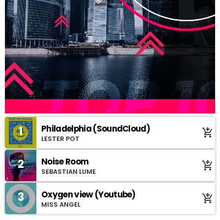
Philadelphia (SoundCloud)
1
add_shopping_cart
LESTER POT
Noise Room
2
add_shopping_cart
SEBASTIAN LUME
Oxygen view (Youtube)
3
add_shopping_cart
MISS ANGEL