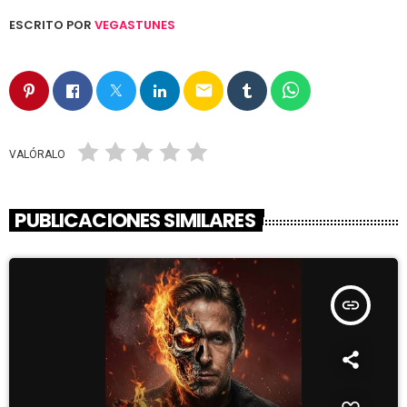
ESCRITO POR
VEGASTUNES
email
VALÓRALO
PUBLICACIONES SIMILARES
insert_link