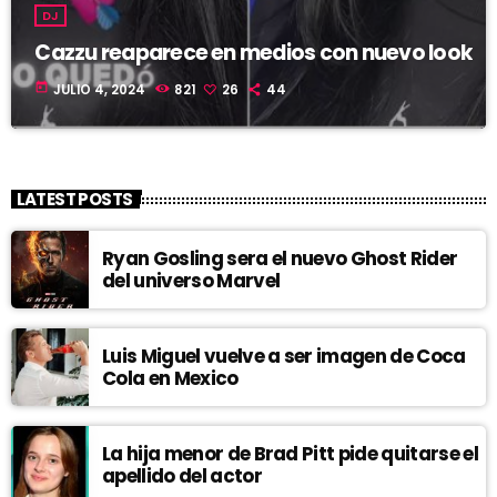
DJ
Cazzu reaparece en medios con nuevo look
today
JULIO 4, 2024
821
26
44
LATEST POSTS
Ryan Gosling sera el nuevo Ghost Rider
del universo Marvel
Luis Miguel vuelve a ser imagen de Coca
Cola en Mexico
La hija menor de Brad Pitt pide quitarse el
apellido del actor