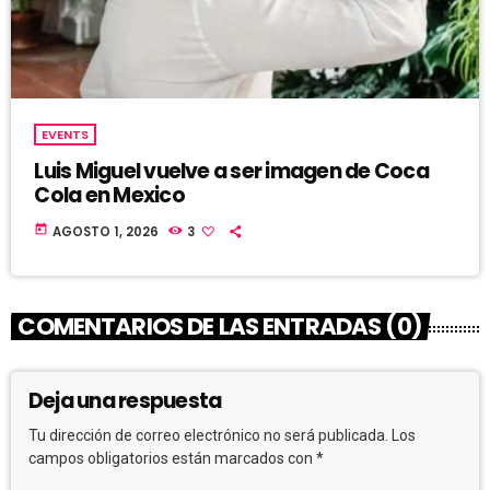
EVENTS
Luis Miguel vuelve a ser imagen de Coca
Cola en Mexico
today
AGOSTO 1, 2026
3
COMENTARIOS DE LAS ENTRADAS (0)
Deja una respuesta
Tu dirección de correo electrónico no será publicada. Los
campos obligatorios están marcados con *