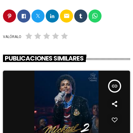
email
VALÓRALO
PUBLICACIONES SIMILARES
insert_link