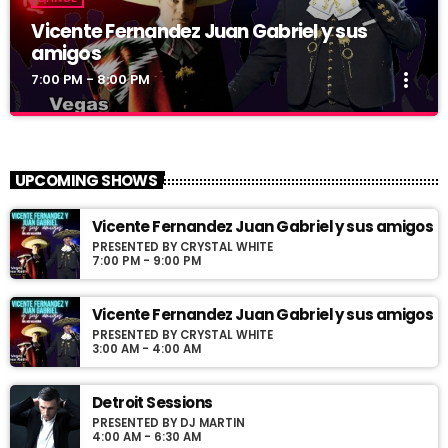
Vicente Fernandez Juan Gabriel y sus
amigos
more_vert
7:00 PM - 8:00 PM
Vicente Fernandez Juan Gabriel y sus
close
amigos
UPCOMING SHOWS
Presented by Crystal White
Vicente Fernandez Juan Gabriel y sus amigos
Programa con los exitos de Vicente Fernandez y Juan Gabriel
PRESENTED BY CRYSTAL WHITE
conducido por Jose Villaseñor desde Las Vegas Nevada
7:00 PM - 9:00 PM
Vicente Fernandez Juan Gabriel y sus amigos
PRESENTED BY CRYSTAL WHITE
3:00 AM - 4:00 AM
Detroit Sessions
PRESENTED BY DJ MARTIN
4:00 AM - 6:30 AM