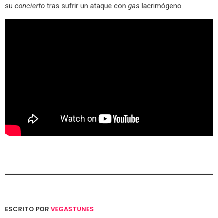
su
concierto
tras sufrir un ataque con
gas
lacrimógeno.
ESCRITO POR
VEGASTUNES