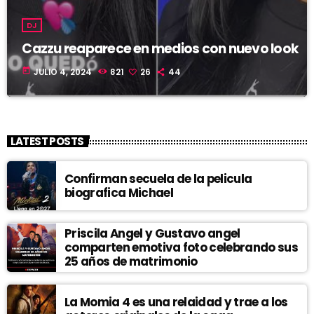
DJ
Cazzu reaparece en medios con nuevo look
today
JULIO 4, 2024
821
26
44
LATEST POSTS
Confirman secuela de la pelicula
biografica Michael
Priscila Angel y Gustavo angel
comparten emotiva foto celebrando sus
25 años de matrimonio
La Momia 4 es una relaidad y trae a los