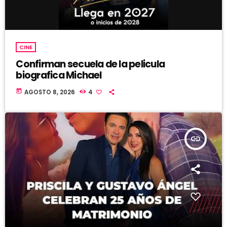
CINE
Confirman secuela de la pelicula
biografica Michael
today
AGOSTO 8, 2026
4
insert_link