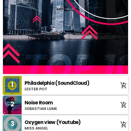
Philadelphia (SoundCloud)
1
add_shopping_cart
LESTER POT
Noise Room
2
add_shopping_cart
SEBASTIAN LUME
Oxygen view (Youtube)
3
add_shopping_cart
MISS ANGEL