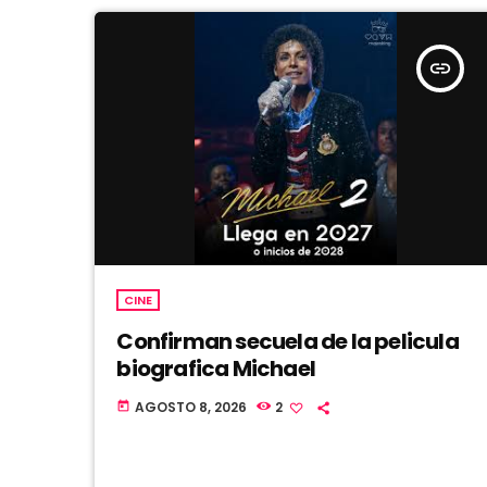
insert_link
CINE
Confirman secuela de la pelicula
biografica Michael
AGOSTO 8, 2026
2
today