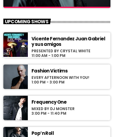
close
Hipster Morning
UPCOMING SHOWS
With Jack M.
Vicente Fernandez Juan Gabriel
For every Show page the timetable is
y sus amigos
auomatically generated from the schedule,
PRESENTED BY CRYSTAL WHITE
and you can set automatic carousels of
11:00 AM - 1:00 PM
Podcasts, Articles and Charts by simply
choosing a category. Curabitur id lacus felis.
Fashion Victims
Sed justo mauris, auctor eget tellus nec,
EVERY AFTERNOON WITH YOU!
pellentesque varius mauris. Sed eu congue
1:00 PM - 3:00 PM
nulla, et tincidunt justo. Aliquam semper
faucibus odio id varius. Suspendisse varius
laoreet sodales.
Frequency One
MIXED BY DJ MONSTER
3:00 PM - 11:40 PM
Pop’n Roll