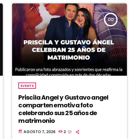
insert_link
EVENTS
Priscila Angel y Gustavo angel
comparten emotiva foto
celebrando sus 25 años de
matrimonio
AGOSTO 7, 2026
2
today