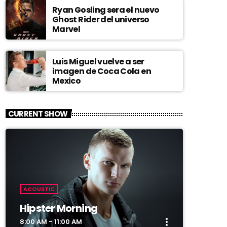
Ryan Gosling sera el nuevo
Ghost Rider del universo
Marvel
Luis Miguel vuelve a ser
imagen de Coca Cola en
Mexico
CURRENT SHOW
ACOUSTIC
Hipster Morning
more_vert
8:00 AM - 11:00 AM