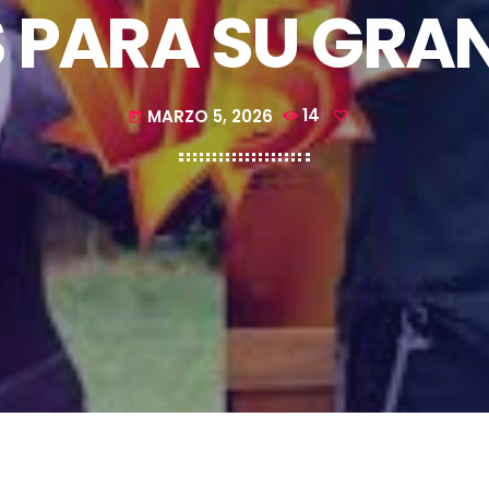
S PARA SU GRAN
MARZO 5, 2026
14
today