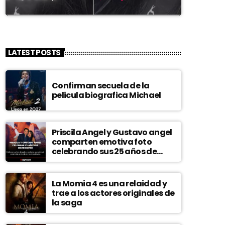
LATEST POSTS
Confirman secuela de la
pelicula biografica Michael
Priscila Angel y Gustavo angel
comparten emotiva foto
celebrando sus 25 años de
matrimonio
La Momia 4 es una relaidad y
trae a los actores originales de
la saga