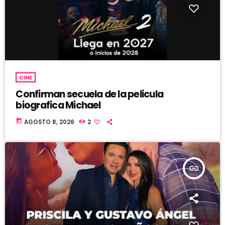
CINE
Confirman secuela de la pelicula
biografica Michael
today
AGOSTO 8, 2026
2
insert_link