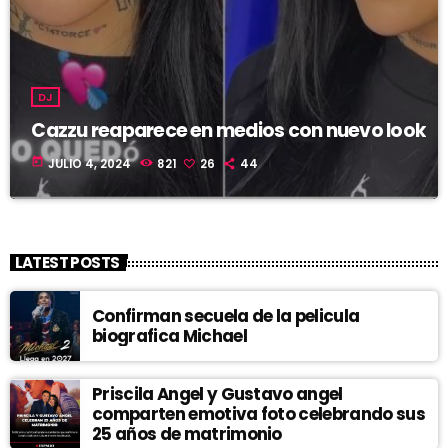
DJ
Cazzu reaparece en medios con nuevo look
today
JULIO 4, 2024
821
26
44
LATEST POSTS
Confirman secuela de la pelicula
biografica Michael
Priscila Angel y Gustavo angel
comparten emotiva foto celebrando sus
25 años de matrimonio