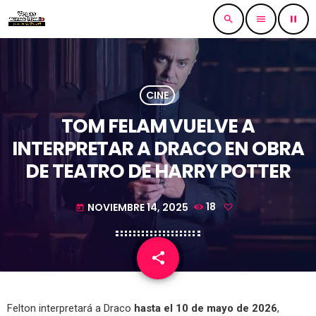
search
menu
pause
CINE
TOM FELAM VUELVE A
INTERPRETAR A DRACO EN OBRA
DE TEATRO DE HARRY POTTER
NOVIEMBRE 14, 2025
18
today
share
email
Felton interpretará a Draco
hasta el 10 de mayo de 2026
,