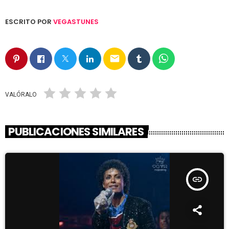
ESCRITO POR
VEGASTUNES
email
VALÓRALO
PUBLICACIONES SIMILARES
insert_link