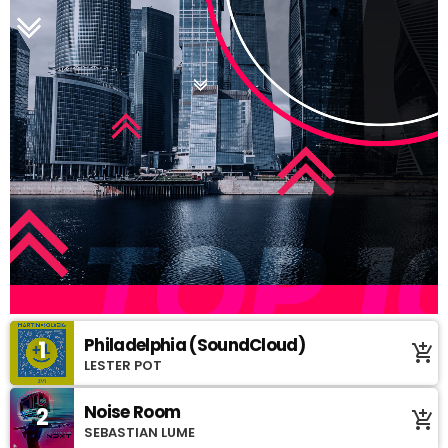
Philadelphia (SoundCloud)
1
add_shopping_cart
LESTER POT
Noise Room
2
add_shopping_cart
SEBASTIAN LUME