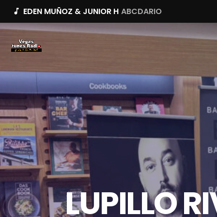
EDEN MUÑOZ & JUNIOR H
ABCDARIO
music_note
LUPILLO R