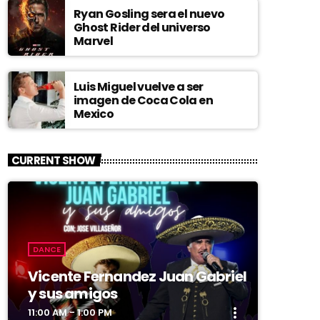
Ryan Gosling sera el nuevo
Ghost Rider del universo
Marvel
Luis Miguel vuelve a ser
imagen de Coca Cola en
Mexico
CURRENT SHOW
DANCE
Vicente Fernandez Juan Gabriel
y sus amigos
more_vert
11:00 AM - 1:00 PM