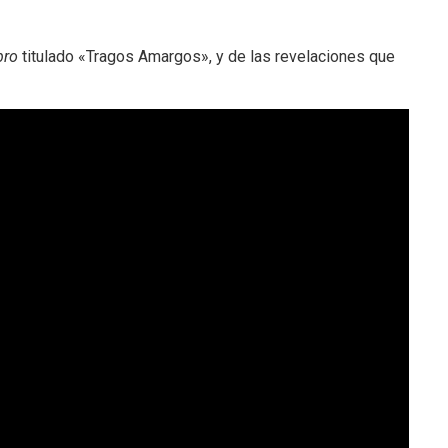
bro
titulado «Tragos Amargos», y de las revelaciones que