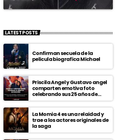
LATEST POSTS
Confirman secuela de la
pelicula biografica Michael
Priscila Angel y Gustavo angel
comparten emotiva foto
celebrando sus 25 años de
matrimonio
La Momia 4 es una relaidad y
trae a los actores originales de
la saga