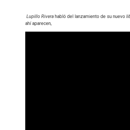
Lupillo Rivera
habló del lanzamiento de su nuevo
li
ahí aparecen,