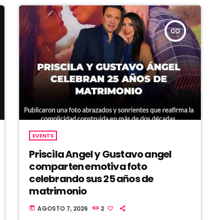
insert_link
EVENTS
Priscila Angel y Gustavo angel
comparten emotiva foto
celebrando sus 25 años de
matrimonio
AGOSTO 7, 2026
2
today