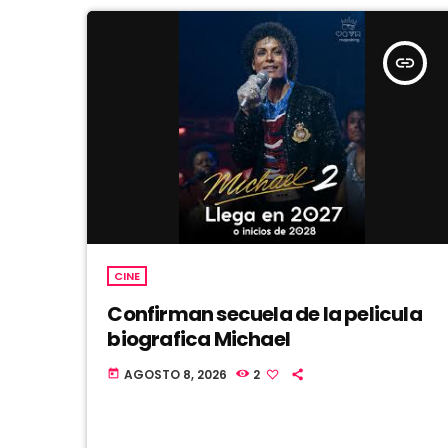
insert_link
CINE
Confirman secuela de la pelicula
biografica Michael
AGOSTO 8, 2026
2
today