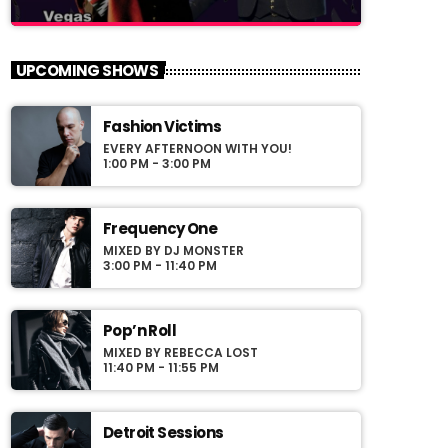
close
Vicente Fernandez Juan
UPCOMING SHOWS
Gabriel y sus amigos
Presented by Crystal White
Fashion Victims
EVERY AFTERNOON WITH YOU!
Programa con los exitos de Vicente
1:00 PM - 3:00 PM
Fernandez y Juan Gabriel conducido por Jose
Villaseñor desde Las Vegas Nevada
Frequency One
MIXED BY DJ MONSTER
3:00 PM - 11:40 PM
Pop’n Roll
MIXED BY REBECCA LOST
11:40 PM - 11:55 PM
Detroit Sessions