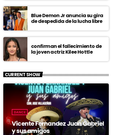
Blue Demon Jr anuncia su gira
de despedida de la lucha libre
confirman el fallecimiento de
la joven actriz Kilee Hottle
CURRENT SHOW
DANCE
Vicente Fernandez Juan Gabriel
y sus amigos