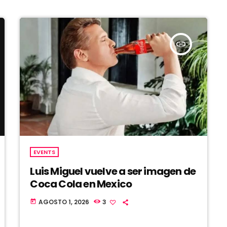
insert_link
EVENTS
Luis Miguel vuelve a ser imagen de
Coca Cola en Mexico
AGOSTO 1, 2026
3
today