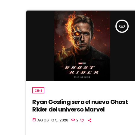
insert_link
CINE
Ryan Gosling sera el nuevo Ghost
Rider del universo Marvel
AGOSTO 5, 2026
2
today