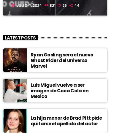
JULIO 4, 2024
821
26
44
today
LATEST POSTS
Ryan Gosling sera el nuevo
Ghost Rider del universo
Marvel
Luis Miguel vuelve a ser
imagen de Coca Cola en
Mexico
La hija menor de Brad Pitt pide
quitarse el apellido del actor