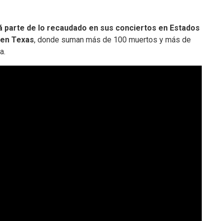
 parte de lo recaudado en sus conciertos en Estados
 en Texas
, donde suman más de 100 muertos y más de
a.