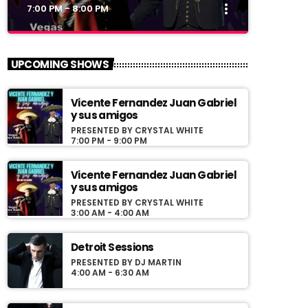
more_vert
7:00 PM - 8:00 PM
close
Vicente Fernandez Juan
UPCOMING SHOWS
Gabriel y sus amigos
Presented by Crystal White
Vicente Fernandez Juan Gabriel
y sus amigos
Programa con los exitos de Vicente
PRESENTED BY CRYSTAL WHITE
7:00 PM - 9:00 PM
Fernandez y Juan Gabriel conducido por Jose
Villaseñor desde Las Vegas Nevada
Vicente Fernandez Juan Gabriel
y sus amigos
PRESENTED BY CRYSTAL WHITE
3:00 AM - 4:00 AM
Detroit Sessions
PRESENTED BY DJ MARTIN
4:00 AM - 6:30 AM