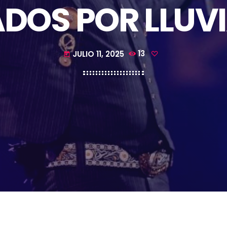
DOS POR LLUVI
JULIO 11, 2025
13
today