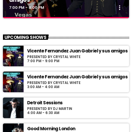
more_vert
7:00 PM - 8:00 PM
Vicente Fernandez Juan Gabriel y sus
close
amigos
UPCOMING SHOWS
Presented by Crystal White
Vicente Fernandez Juan Gabriel y sus amigos
Programa con los exitos de Vicente Fernandez y Juan Gabriel
PRESENTED BY CRYSTAL WHITE
conducido por Jose Villaseñor desde Las Vegas Nevada
7:00 PM - 9:00 PM
Vicente Fernandez Juan Gabriel y sus amigos
PRESENTED BY CRYSTAL WHITE
3:00 AM - 4:00 AM
Detroit Sessions
PRESENTED BY DJ MARTIN
4:00 AM - 6:30 AM
Good Morning London