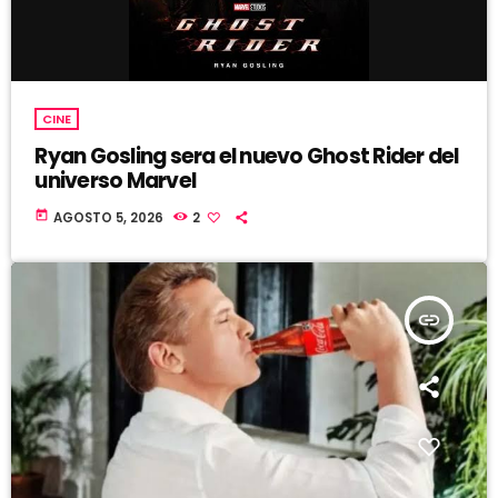
CINE
Ryan Gosling sera el nuevo Ghost Rider del
universo Marvel
today
AGOSTO 5, 2026
2
insert_link