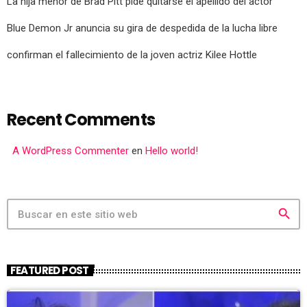
La hija menor de Brad Pitt pide quitarse el apellido del actor
Blue Demon Jr anuncia su gira de despedida de la lucha libre
confirman el fallecimiento de la joven actriz Kilee Hottle
Recent Comments
A WordPress Commenter
en
Hello world!
search
FEATURED POST