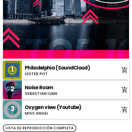
Philadelphia (SoundCloud)
1
add_shopping_cart
LESTER POT
Noise Room
2
add_shopping_cart
SEBASTIAN LUME
Oxygen view (Youtube)
3
add_shopping_cart
MISS ANGEL
LISTA DE REPRODUCCIÓN COMPLETA