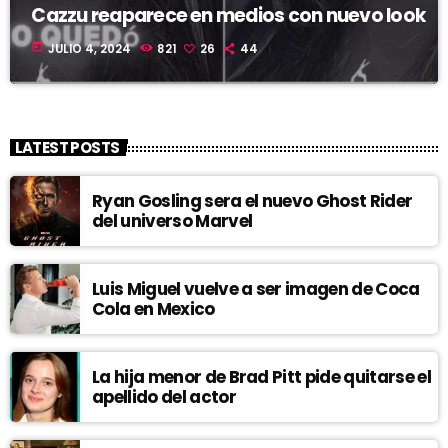
Cazzu reaparece en medios con nuevo look
today
JULIO 4, 2024
821
26
44
LATEST POSTS
Ryan Gosling sera el nuevo Ghost Rider
del universo Marvel
Luis Miguel vuelve a ser imagen de Coca
Cola en Mexico
La hija menor de Brad Pitt pide quitarse el
apellido del actor