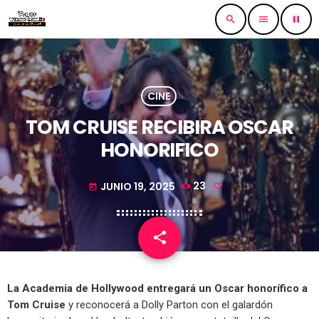
search
menu
pause
CINE
TOM CRUISE RECIBIRA OSCAR
HONORIFICO
JUNIO 19, 2025
23
today
share
email
La Academia de Hollywood entregará un Oscar honorífico a
Tom Cruise
y reconocerá a Dolly Parton con el galardón