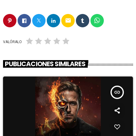
email
VALÓRALO
PUBLICACIONES SIMILARES
insert_link