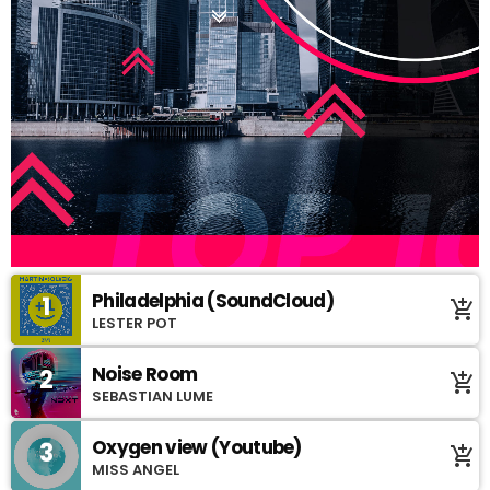
Philadelphia (SoundCloud)
1
add_shopping_cart
LESTER POT
Noise Room
2
add_shopping_cart
SEBASTIAN LUME
Oxygen view (Youtube)
3
add_shopping_cart
MISS ANGEL