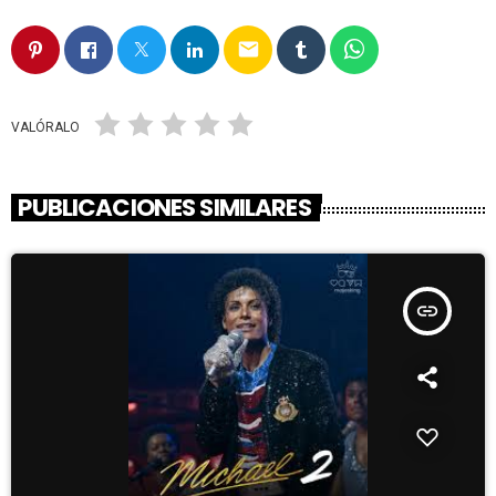
email
VALÓRALO
PUBLICACIONES SIMILARES
insert_link