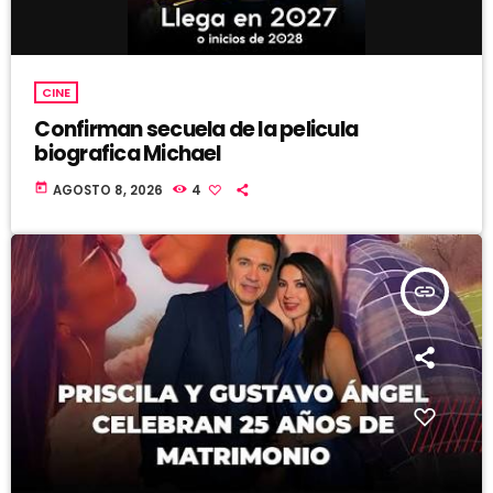
CINE
Confirman secuela de la pelicula
biografica Michael
today
AGOSTO 8, 2026
4
insert_link