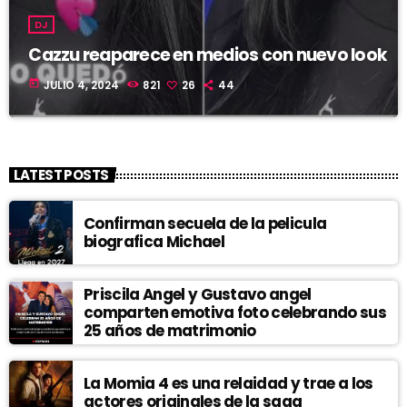
DJ
Cazzu reaparece en medios con nuevo look
today
JULIO 4, 2024
821
26
44
LATEST POSTS
Confirman secuela de la pelicula
biografica Michael
Priscila Angel y Gustavo angel
comparten emotiva foto celebrando sus
25 años de matrimonio
La Momia 4 es una relaidad y trae a los
actores originales de la saga