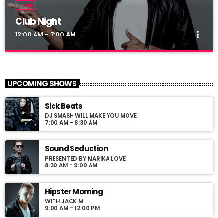
CLUB
Club Night
more_vert
12:00 AM - 7:00 AM
Club Night
close
Presented by Dj Ross
UPCOMING SHOWS
For every Show page the timetable is auomatically generated
Sick Beats
from the schedule, and you can set automatic carousels of
DJ SMASH WILL MAKE YOU MOVE
Podcasts, Articles and Charts by simply choosing a category.
7:00 AM - 8:30 AM
Sound Seduction
PRESENTED BY MARIKA LOVE
8:30 AM - 9:00 AM
Hipster Morning
WITH JACK M.
9:00 AM - 12:00 PM