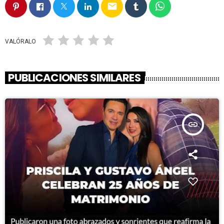
email
VALÓRALO
PUBLICACIONES SIMILARES
insert_link