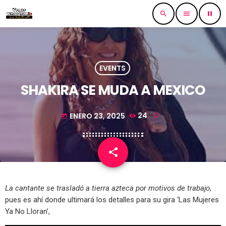
search
menu
pause
EVENTS
SHAKIRA SE MUDA A MEXICO
ENERO 23, 2025
24
today
share
email
La cantante se trasladó a tierra azteca por motivos de trabajo
,
pues es ahí donde ultimará los detalles para su gira ‘Las Mujeres
Ya No Lloran’,