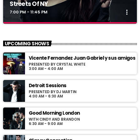
Streets Of NY
more_vert
7:00 PM - 11:45 PM
Streets Of NY
close
Presented by Jerome Blues
UPCOMING SHOWS
For every Show page the timetable is auomatically generated
Vicente Fernandez Juan Gabriel y sus amigos
from the schedule, and you can set automatic carousels of
PRESENTED BY CRYSTAL WHITE
Podcasts, Articles and Charts by simply choosing a category.
3:00 AM - 4:00 AM
Curabitur id lacus felis. Sed justo mauris, auctor eget tellus nec,
pellentesque varius mauris. Sed eu congue nulla, et tincidunt
justo. Aliquam semper faucibus odio id varius. Suspendisse
Detroit Sessions
varius laoreet sodales.
PRESENTED BY DJ MARTIN
4:00 AM - 6:30 AM
Good Morning London
WITH CINDY AND BRANDON
6:30 AM - 9:00 AM