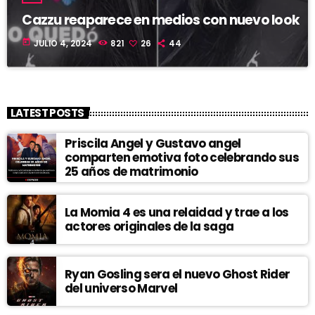
Cazzu reaparece en medios con nuevo look
today
JULIO 4, 2024
821
26
44
LATEST POSTS
Priscila Angel y Gustavo angel
comparten emotiva foto celebrando sus
25 años de matrimonio
La Momia 4 es una relaidad y trae a los
actores originales de la saga
Ryan Gosling sera el nuevo Ghost Rider
del universo Marvel