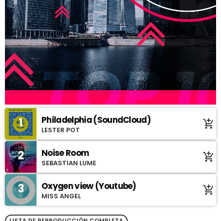
Philadelphia (SoundCloud)
1
add_shopping_cart
LESTER POT
Noise Room
2
add_shopping_cart
SEBASTIAN LUME
Oxygen view (Youtube)
3
add_shopping_cart
MISS ANGEL
LISTA DE REPRODUCCIÓN COMPLETA