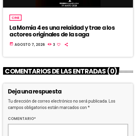
CINE
La Momia 4 es una relaidad y trae a los
actores originales de la saga
today
AGOSTO 7, 2026
3
COMENTARIOS DE LAS ENTRADAS (0)
Deja una respuesta
Tu dirección de correo electrónico no será publicada. Los
campos obligatorios están marcados con *
COMENTARIO*