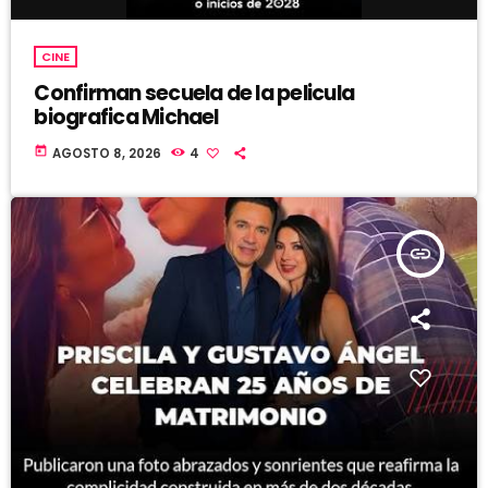
CINE
Confirman secuela de la pelicula
biografica Michael
today
AGOSTO 8, 2026
4
insert_link