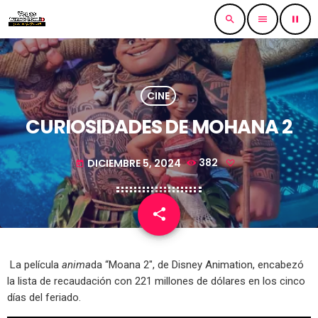
search
menu
pause
CINE
CURIOSIDADES DE MOHANA 2
DICIEMBRE 5, 2024
382
today
share
email
La película
anima
da “Moana 2″, de Disney Animation, encabezó
la lista de recaudación con 221 millones de dólares en los cinco
días del feriado.