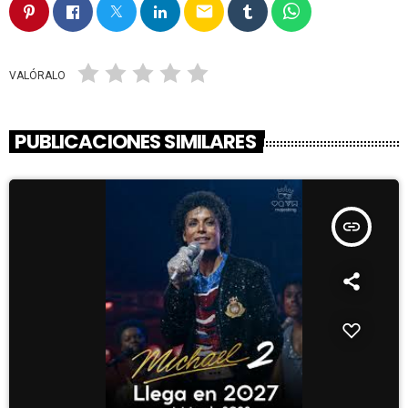
email
VALÓRALO
PUBLICACIONES SIMILARES
insert_link