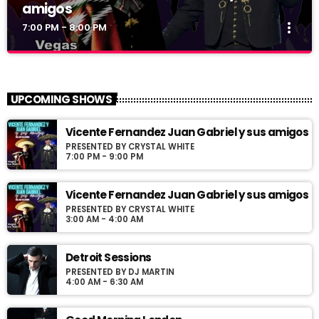
amigos
more_vert
7:00 PM - 8:00 PM
Vicente Fernandez Juan Gabriel y sus
close
amigos
UPCOMING SHOWS
Presented by Crystal White
Vicente Fernandez Juan Gabriel y sus amigos
Programa con los exitos de Vicente Fernandez y Juan Gabriel
PRESENTED BY CRYSTAL WHITE
conducido por Jose Villaseñor desde Las Vegas Nevada
7:00 PM - 9:00 PM
Vicente Fernandez Juan Gabriel y sus amigos
PRESENTED BY CRYSTAL WHITE
3:00 AM - 4:00 AM
Detroit Sessions
PRESENTED BY DJ MARTIN
4:00 AM - 6:30 AM