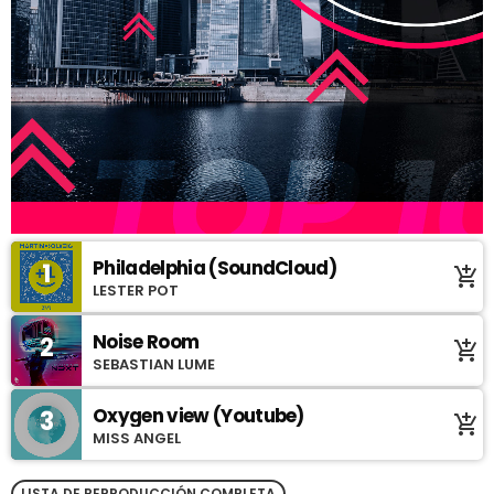
Philadelphia (SoundCloud)
1
add_shopping_cart
LESTER POT
Noise Room
2
add_shopping_cart
SEBASTIAN LUME
Oxygen view (Youtube)
3
add_shopping_cart
MISS ANGEL
LISTA DE REPRODUCCIÓN COMPLETA