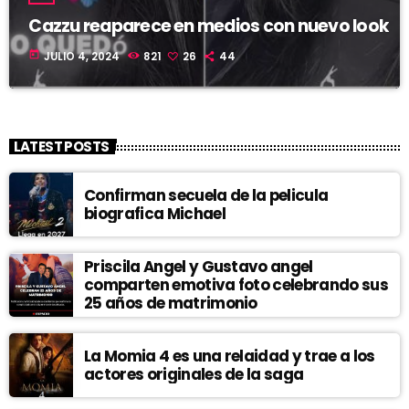
Cazzu reaparece en medios con nuevo look
today
JULIO 4, 2024
821
26
44
LATEST POSTS
Confirman secuela de la pelicula
biografica Michael
Priscila Angel y Gustavo angel
comparten emotiva foto celebrando sus
25 años de matrimonio
La Momia 4 es una relaidad y trae a los
actores originales de la saga