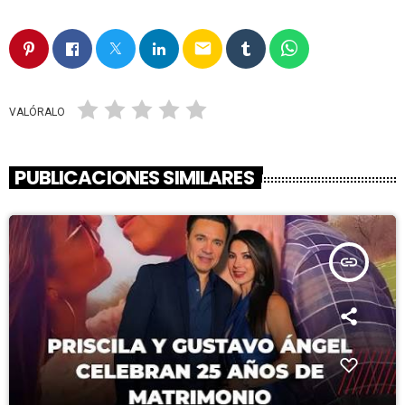
email
VALÓRALO
PUBLICACIONES SIMILARES
insert_link