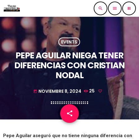
search
menu
pause
EVENTS
PEPE AGUILAR NIEGA TENER
DIFERENCIAS CON CRISTIAN
NODAL
NOVIEMBRE 8, 2024
25
today
share
email
Pepe Aguilar aseguró que no tiene ninguna diferencia con