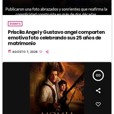
EVENTS
Priscila Angel y Gustavo angel comparten
emotiva foto celebrando sus 25 años de
matrimonio
today
AGOSTO 7, 2026
insert_link