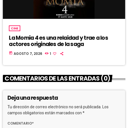
CINE
La Momia 4 es una relaidad y trae a los
actores originales de la saga
today
AGOSTO 7, 2026
1
COMENTARIOS DE LAS ENTRADAS (0)
Deja una respuesta
Tu dirección de correo electrónico no será publicada. Los
campos obligatorios están marcados con *
COMENTARIO*