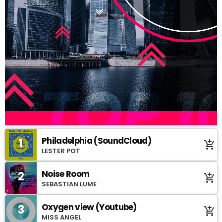
Philadelphia (SoundCloud)
1
add_shopping_cart
LESTER POT
Noise Room
2
add_shopping_cart
SEBASTIAN LUME
Oxygen view (Youtube)
3
add_shopping_cart
MISS ANGEL