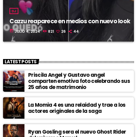
DJ
Cazzu reaparece en medios con nuevo look
today
JULIO 4, 2024
821
26
44
LATEST POSTS
Priscila Angel y Gustavo angel
comparten emotiva foto celebrando sus
25 años de matrimonio
La Momia 4 es una relaidad y trae a los
actores originales de la saga
Ryan Gosling sera el nuevo Ghost Rider