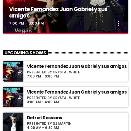
Vicente Fernandez Juan Gabriel y sus
amigos
more_vert
7:00 PM - 8:00 PM
Vicente Fernandez Juan Gabriel y sus
close
amigos
UPCOMING SHOWS
Presented by Crystal White
Vicente Fernandez Juan Gabriel y sus amigos
Programa con los exitos de Vicente Fernandez y Juan Gabriel
PRESENTED BY CRYSTAL WHITE
conducido por Jose Villaseñor desde Las Vegas Nevada
7:00 PM - 9:00 PM
Vicente Fernandez Juan Gabriel y sus amigos
PRESENTED BY CRYSTAL WHITE
3:00 AM - 4:00 AM
Detroit Sessions
PRESENTED BY DJ MARTIN
4:00 AM - 6:30 AM