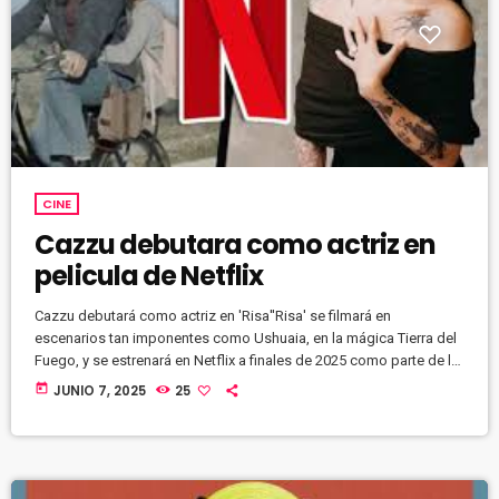
CINE
Cazzu debutara como actriz en
pelicula de Netflix
Cazzu debutará como actriz en 'Risa''Risa' se filmará en
escenarios tan imponentes como Ushuaia, en la mágica Tierra del
Fuego, y se estrenará en Netflix a finales de 2025 como parte de la
iniciativa “Hecho en Argentina”, una apuesta por el talento local.
today
JUNIO 7, 2025
25
https://youtu.be/jykv0fgd6M4