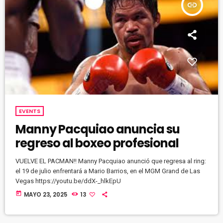
insert_link
EVENTS
Manny Pacquiao anuncia su
regreso al boxeo profesional
VUELVE EL PACMAN!! Manny Pacquiao anunció que regresa al ring:
el 19 de julio enfrentará a Mario Barrios, en el MGM Grand de Las
Vegas https://youtu.be/ddX-_hlkEpU
today
MAYO 23, 2025
13