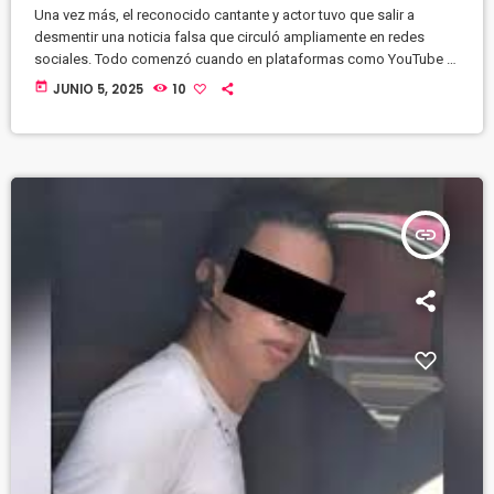
Una vez más, el reconocido cantante y actor tuvo que salir a
desmentir una noticia falsa que circuló ampliamente en redes
sociales. Todo comenzó cuando en plataformas como YouTube y
X empezó a difundirse que el ícono del rock & roll había fallecido
today
JUNIO 5, 2025
10
a los 83 años. https://youtu.be/IiEFwF4dhro
insert_link