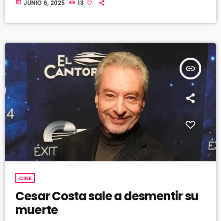
today
JUNIO 6, 2025
13
insert_link
CINE
Cesar Costa sale a desmentir su
muerte