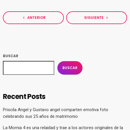
ANTERIOR
SIGUIENTE
navigate_before
navigate_next
BUSCAR
BUSCAR
Recent Posts
Priscila Angel y Gustavo angel comparten emotiva foto
celebrando sus 25 años de matrimonio
La Momia 4 es una relaidad y trae a los actores originales de la