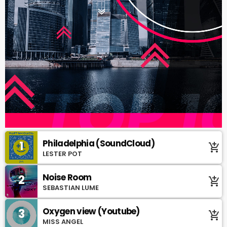
Philadelphia (SoundCloud)
1
add_shopping_cart
LESTER POT
Noise Room
2
add_shopping_cart
SEBASTIAN LUME
Oxygen view (Youtube)
3
add_shopping_cart
MISS ANGEL