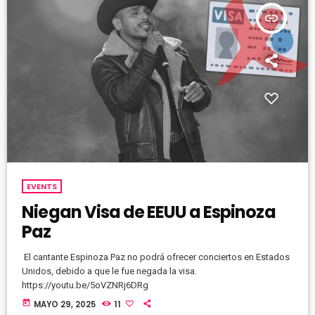
insert_link
EVENTS
Niegan Visa de EEUU a Espinoza
Paz
El cantante Espinoza Paz no podrá ofrecer conciertos en Estados
Unidos, debido a que le fue negada la visa.
https://youtu.be/5oVZNRj6DRg
today
MAYO 29, 2025
11