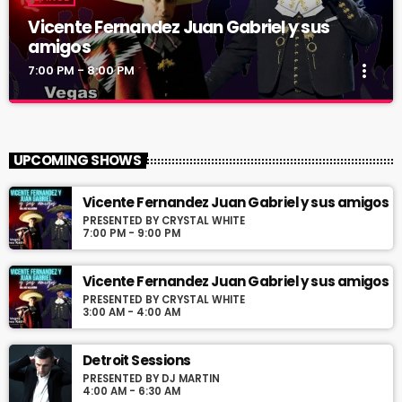
Vicente Fernandez Juan Gabriel y sus
amigos
more_vert
7:00 PM - 8:00 PM
Vicente Fernandez Juan Gabriel y sus
close
amigos
UPCOMING SHOWS
Presented by Crystal White
Vicente Fernandez Juan Gabriel y sus amigos
Programa con los exitos de Vicente Fernandez y Juan Gabriel
PRESENTED BY CRYSTAL WHITE
conducido por Jose Villaseñor desde Las Vegas Nevada
7:00 PM - 9:00 PM
Vicente Fernandez Juan Gabriel y sus amigos
PRESENTED BY CRYSTAL WHITE
3:00 AM - 4:00 AM
Detroit Sessions
PRESENTED BY DJ MARTIN
4:00 AM - 6:30 AM