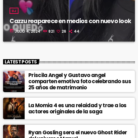
DJ
Cazzu reaparece en medios con nuevo look
today
JULIO 4, 2024
821
26
44
LATEST POSTS
Priscila Angel y Gustavo angel
comparten emotiva foto celebrando sus
25 años de matrimonio
La Momia 4 es una relaidad y trae a los
actores originales de la saga
Ryan Gosling sera el nuevo Ghost Rider