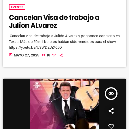
EVENTS
Cancelan Visa de trabajo a
Julion ALvarez
Cancelan visa de trabajo a Julión Álvarez y posponen concierto en
Texas. Más de 50 mil boletos habían sido vendidos para el show
https://youtu.be/U3WDEDiX6JQ
today
MAYO 27, 2025
18
insert_link