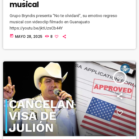
musical
Grupo Bryndis presenta “No te olvidaré”, su emotivo regreso
musical con videoclip filmado en Guanajuato
https://youtu.be/jktUzsCb44Y
today
MAYO 28, 2025
8
insert_link