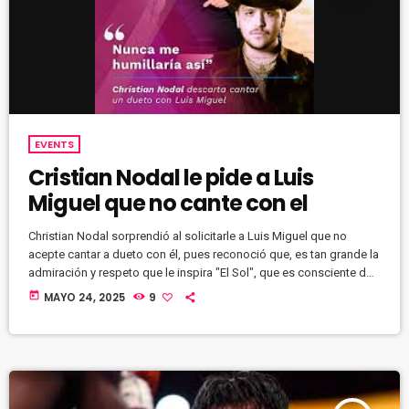
EVENTS
Cristian Nodal le pide a Luis
Miguel que no cante con el
Christian Nodal sorprendió al solicitarle a Luis Miguel que no
acepte cantar a dueto con él, pues reconoció que, es tan grande la
admiración y respeto que le inspira "El Sol", que es consciente de
que su rango vocal es mucho menor que el de Luismi
today
MAYO 24, 2025
9
https://youtu.be/MEyPPbboUeE