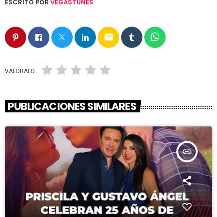
ESCRITO POR
VEGASTUNES
email
VALÓRALO
PUBLICACIONES SIMILARES
insert_link