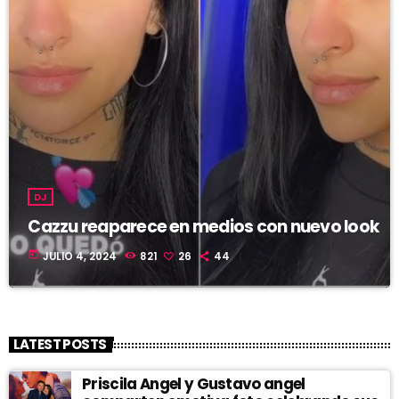
DJ
Cazzu reaparece en medios con nuevo look
today
JULIO 4, 2024
821
26
44
LATEST POSTS
Priscila Angel y Gustavo angel