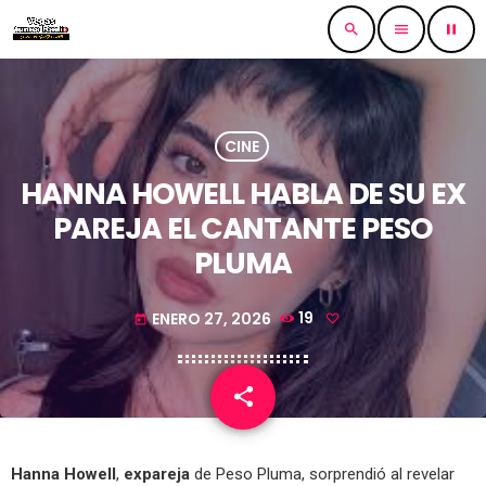
search
menu
pause
CINE
HANNA HOWELL HABLA DE SU EX
PAREJA EL CANTANTE PESO
PLUMA
ENERO 27, 2026
19
today
share
email
Hanna Howell
,
expareja
de Peso Pluma, sorprendió al revelar