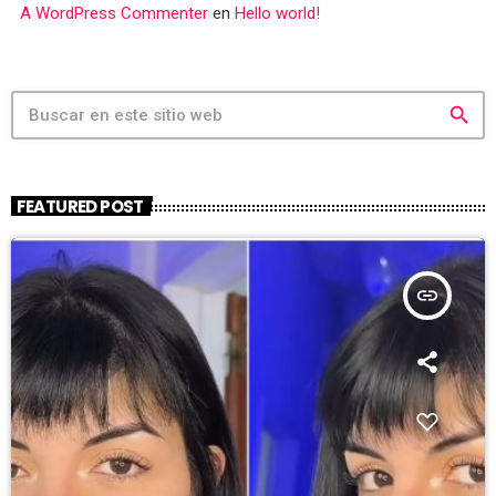
A WordPress Commenter
en
Hello world!
search
FEATURED POST
insert_link