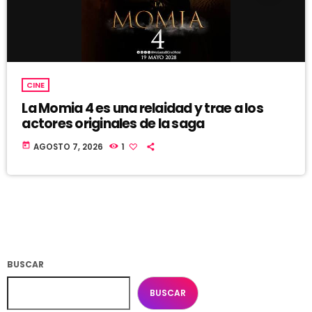
CINE
La Momia 4 es una relaidad y trae a los
actores originales de la saga
today
AGOSTO 7, 2026
1
BUSCAR
BUSCAR