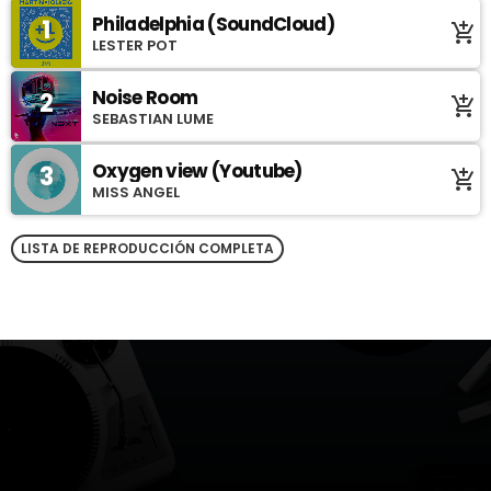
Philadelphia (SoundCloud)
1
add_shopping_cart
LESTER POT
Noise Room
2
add_shopping_cart
SEBASTIAN LUME
Oxygen view (Youtube)
3
add_shopping_cart
MISS ANGEL
LISTA DE REPRODUCCIÓN COMPLETA