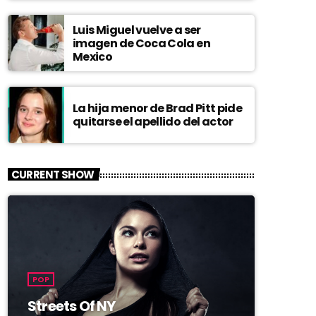
Luis Miguel vuelve a ser
imagen de Coca Cola en
Mexico
La hija menor de Brad Pitt pide
quitarse el apellido del actor
CURRENT SHOW
POP
Streets Of NY