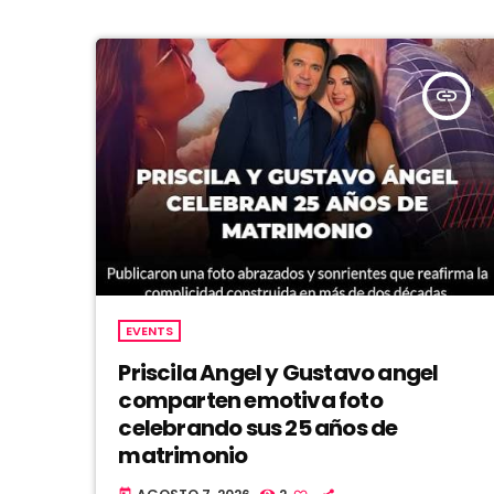
insert_link
EVENTS
Priscila Angel y Gustavo angel
comparten emotiva foto
celebrando sus 25 años de
matrimonio
today