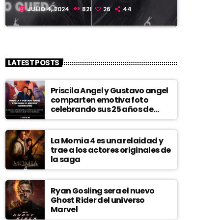
JULIO 4, 2024
821
26
44
today
LATEST POSTS
Priscila Angel y Gustavo angel
comparten emotiva foto
celebrando sus 25 años de
matrimonio
La Momia 4 es una relaidad y
trae a los actores originales de
la saga
Ryan Gosling sera el nuevo
Ghost Rider del universo
Marvel