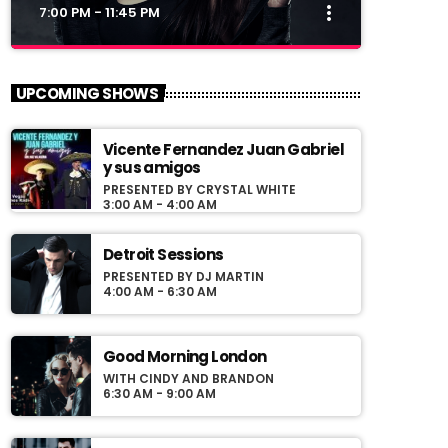
more_vert
7:00 PM - 11:45 PM
close
Streets Of NY
UPCOMING SHOWS
Presented by Jerome Blues
Vicente Fernandez Juan Gabriel
For every Show page the timetable is
y sus amigos
auomatically generated from the schedule,
PRESENTED BY CRYSTAL WHITE
and you can set automatic carousels of
3:00 AM - 4:00 AM
Podcasts, Articles and Charts by simply
choosing a category. Curabitur id lacus felis.
Detroit Sessions
Sed justo mauris, auctor eget tellus nec,
PRESENTED BY DJ MARTIN
pellentesque varius mauris. Sed eu congue
4:00 AM - 6:30 AM
nulla, et tincidunt justo. Aliquam semper
faucibus odio id varius. Suspendisse varius
laoreet sodales.
Good Morning London
WITH CINDY AND BRANDON
6:30 AM - 9:00 AM