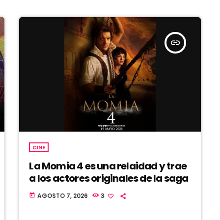
insert_link
CINE
La Momia 4 es una relaidad y trae
a los actores originales de la saga
AGOSTO 7, 2026
3
today